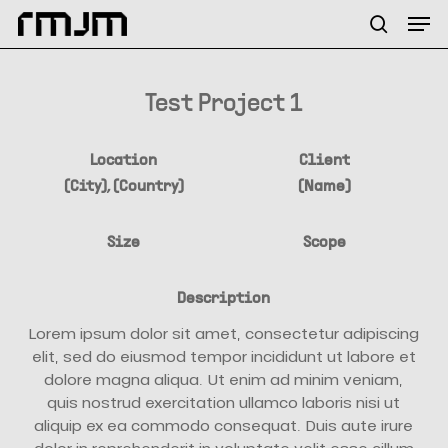
Skip
Menu
Men
to
search
main
content
Test Project 1
Location
Client
(City), (Country)
(Name)
Size
Scope
Description
Lorem ipsum dolor sit amet, consectetur adipiscing
elit, sed do eiusmod tempor incididunt ut labore et
dolore magna aliqua. Ut enim ad minim veniam,
quis nostrud exercitation ullamco laboris nisi ut
aliquip ex ea commodo consequat. Duis aute irure